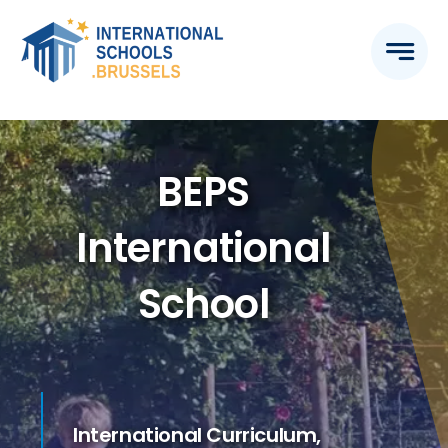
Skip
to
content
BEPS
International
School
International Curriculum,