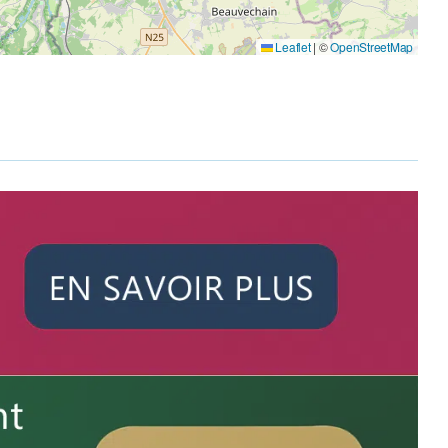
Leaflet
|
©
OpenStreetMap