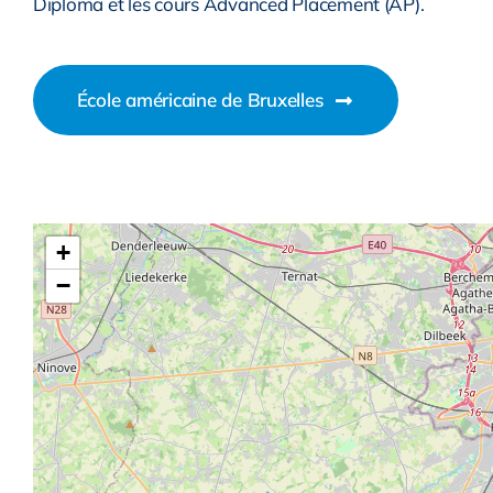
Diploma et les cours Advanced Placement (AP).
École américaine de Bruxelles
+
−