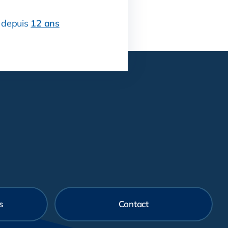
depuis
12 ans
s
Contact