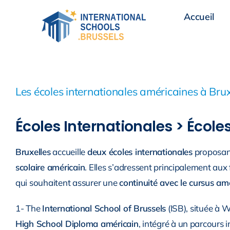
Skip
Accueil
to
content
Les écoles internationales américaines à Bruxe
Écoles Internationales > Écol
Bruxelles
accueille
deux écoles internationales
proposan
scolaire américain
. Elles s’adressent principalement aux
qui souhaitent assurer une
continuité avec le cursus am
1- The
International School of Brussels
(ISB), située à 
High School Diploma américain
, intégré à un parcours i