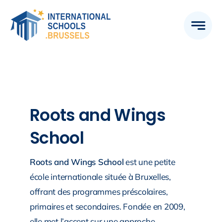
Skip
to
content
Roots and Wings
School
Roots and Wings School
est une petite
école internationale située à Bruxelles,
offrant des programmes préscolaires,
primaires et secondaires. Fondée en 2009,
elle met l’accent sur une approche